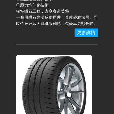
◎壓力均勻化技術
獨特鑽石工藝，盡享賽道美學
—應用鑽石光源反射原理，造就優雅深黑。同
時帶來細緻天鵝絨般觸感，讓愛車更顯亮眼。
更多詳情