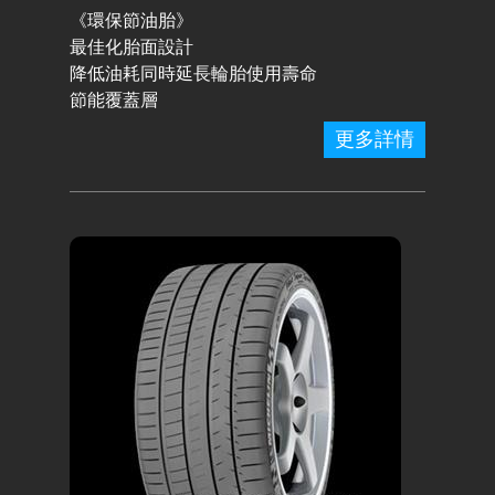
《環保節油胎》
最佳化胎面設計
降低油耗同時延長輪胎使用壽命
節能覆蓋層
更多詳情