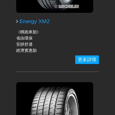
Energy XM2
《轎跑車胎》
省由環保
安靜舒適
經濟實惠胎
更多詳情