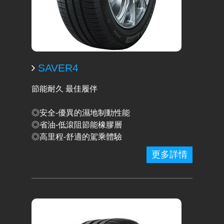
SAVER4
節能耐久 最佳履伴
◎安全-優異的濕地制動性能
◎省油-低滾阻節能橡膠層
◎高里程-舒適的駕乘體驗
更多詳情