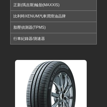
正新(瑪吉斯)輪胎(MAXXIS)
比利時XENUM汽車潤滑油品牌
胎壓偵測器(TPMS)
行車紀錄器/測速器