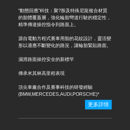
“動態回應”科技：聚?胺及特殊尼龍複合材質
的胎體覆蓋層，強化輪胎彎道行駛的穩定性，
精準傳達操控指令到路面上。
源自電動方程式賽車用胎的花紋設計，靈活變
形以適應不斷變化的路況，讓輪胎緊貼路面。
濕滑路面操控安全的新標竿
傳承米其林高里程表現
頂尖車廠合作及賽事科技的研發經驗
(BMW,MERCEDES,AUDI,PORSCHE)*
更多詳情