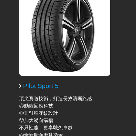
Pilot Sport 5
頂尖賽道技術，打造長效清晰路感
◎動態回應科技
◎非對稱花紋設計
◎加大縱向溝槽
不只性能，更享馳久卓越
◎全新胎面磨耗指示