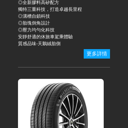
◎全新膠料高矽配方
獨特三重科技，打造卓越長里程
◎溝槽自鎖科技
◎胎塊倒角設計
◎壓力均勻化科技
安靜舒適的休旅車駕乘體驗
質感品味-天鵝絨胎側
更多詳情