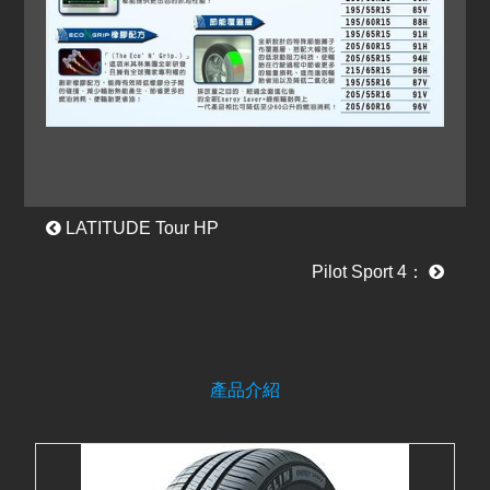
LATITUDE Tour HP
Pilot Sport 4：
產品介紹