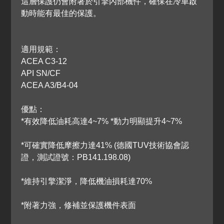
這層保護仍會附著於引擎內部機件，確保在冷車啟
動時能有最佳的保護。
適用規範：
ACEA C3-12
API SN/CF
ACEA A3/B4-04
優點：
*有效降低油耗高達4~7% *動力明顯提升4~7%
*可確實降低摩擦力達41% (德國TUV技術協會認
證，測試證號：PB141.198.08)
*維持引擎潔淨，降低機油損耗達70%
*附著力強，修補並保護機件表面