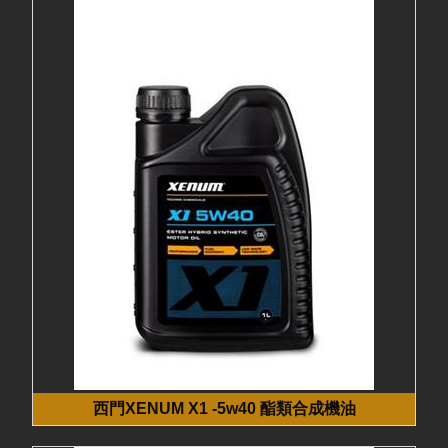
西門XENUM X1 -5w40 酯類合成機油