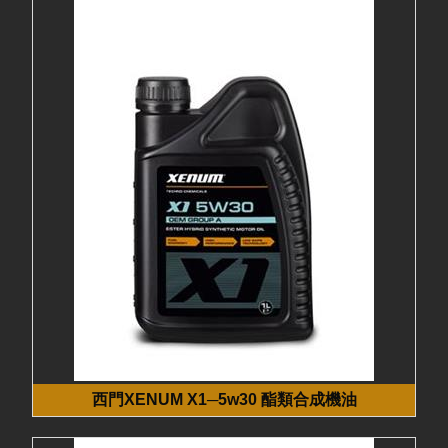
西門XENUM X1─5w30 酯類合成機油