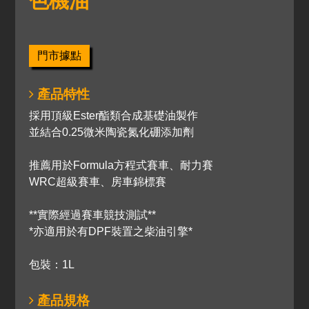
色機油
門市據點
產品特性
採用頂級Ester酯類合成基礎油製作
並結合0.25微米陶瓷氮化硼添加劑
推薦用於Formula方程式賽車、耐力賽
WRC超級賽車、房車錦標賽
**實際經過賽車競技測試**
*亦適用於有DPF裝置之柴油引擎*
包裝：1L
產品規格