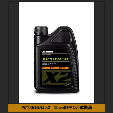
西門XENUM X2─ 10w50 PAO合成機油