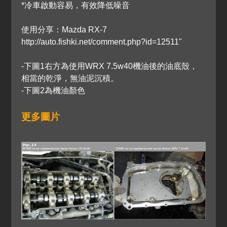
*冷車啟動容易，有效降低噪音
使用分享：Mazda RX-7
http://auto.fishki.net/comment.php?id=12511"
-下圖1右方為使用WRX 7.5w40機油後的油底殼，
相當的乾淨，無油泥沉積。
-下圖2為機油顏色
更多圖片