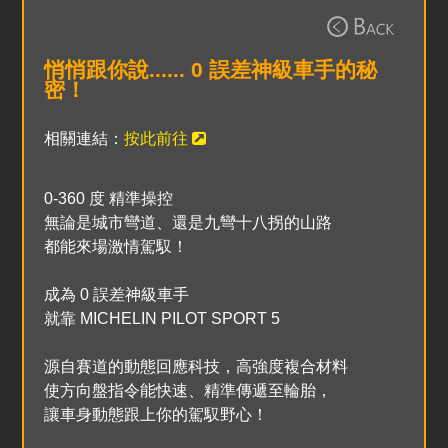
悄悄跟你說...... 0 誤差神級車手的秘
密！
相關連結：
按此前往
0-360 度 精準操控
無論是城市彎道、還是九彎十八拐的山路
都能來場激情駕馭！
成為 0 誤差神級車手
就靠 MICHELIN PILOT SPORT 5
源自賽道的動態回應科技，高強度複合材料
使方向盤指令能快速、精準傳遞至輪胎，
讓車身動態跟上你的駕馭野心！