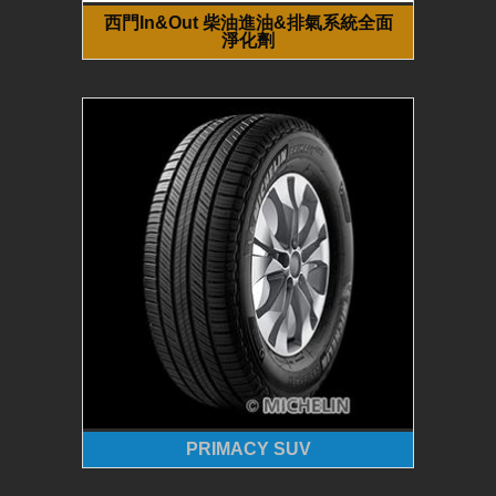
西門In&Out 柴油進油&排氣系統全面
淨化劑
PRIMACY SUV