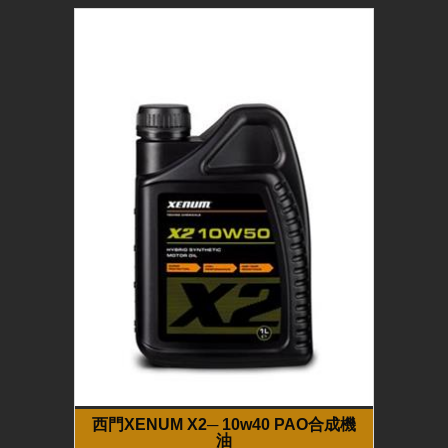
西門XENUM X2─ 10w40 PAO合成機
油