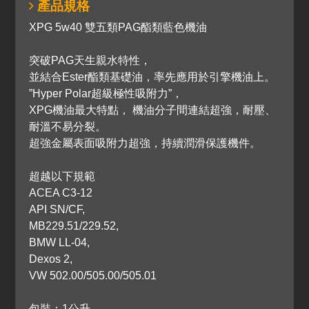
產品規格
XPG 5w40 雙五類PAG酯類藍色機油
突破PAG天生親水特性，
並結合Ester酯類基礎油，率先應用於引擎機油上。
”Hyper Polar超級極性吸附力”，
XPG機油最大特點， 機油分子間連結超強，耐壓、
耐溫不易分裂。
超強金屬表面吸附力超強，持續潤滑保護機件。
超越以下規範
ACEA C3-12
API SN/CF,
MB229.51/229.52,
BMW LL-04,
Dexos 2,
VW 502.00/505.00/505.01
包裝：1公升