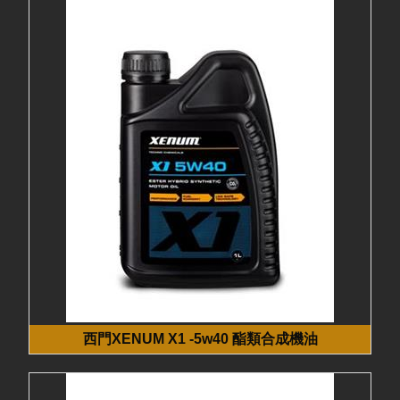
西門XENUM X1 -5w40 酯類合成機油