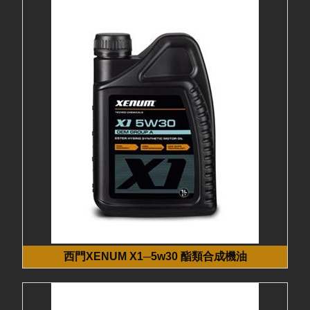
西門XENUM X1─5w30 酯類合成機油